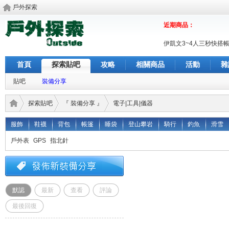
戶外探索
近期商品：
伊凱文3~4人三秒快搭
首頁
探索貼吧
攻略
相關商品
活動
雜
貼吧
裝備分享
探索貼吧
『 裝備分享 』
電子|工具|儀器
服飾
鞋襪
背包
帳篷
睡袋
登山攀岩
騎行
釣魚
滑雪
戶外表
GPS
指北針
戶外
›
›
›
默認
最新
查看
評論
最後回復