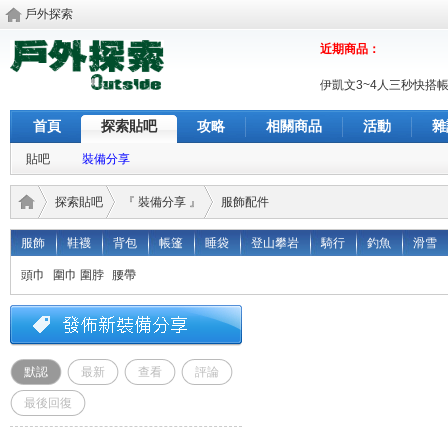
戶外探索
近期商品：
伊凱文3~4人三秒快搭
首頁
探索貼吧
攻略
相關商品
活動
雜
貼吧
裝備分享
探索貼吧
『 裝備分享 』
服飾配件
服飾
鞋襪
背包
帳篷
睡袋
登山攀岩
騎行
釣魚
滑雪
頭巾
圍巾 圍脖
腰帶
戶外
›
›
›
默認
最新
查看
評論
最後回復