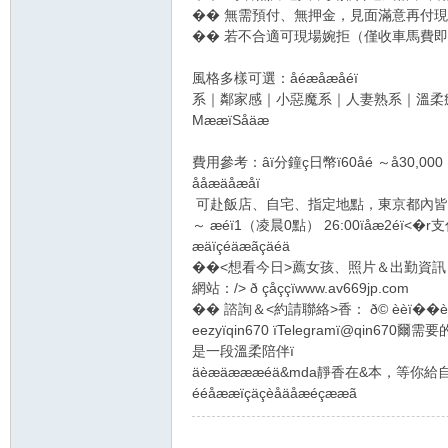
�� 無需預付、無押金，見面滿意再付現金
�� 若不合適可現場婉拒（僅收車馬費即可）
風格多樣可選：åéæåæåéï
系｜鄰家感｜小惡魔系｜人妻熟系｜溫柔
MææïSåäæ
費用參考：âï分鐘ç日幣ï60åé ～å30,
ååæäåæåï
️ 可赴飯店、自宅、指定地點，東京都內皆可安
～ æéï1（凌晨0點） 26:00ïåæ2éï<
æäïçéäæãçäéä
��<想看今日>薦女孩、照片＆出勤資訊？çä
網站：/> ð çåççïwww.av669jp.com
�� 諮詢＆<約請聯絡>香： ð© èèï��èèçé
eezyïqin670 ïTelegramï@qin670
爾需要的
是一段溫柔陪伴ï
äèæäæææéä&mda靜香在&本，等你
ééåææïçäçèåäåæéçææã