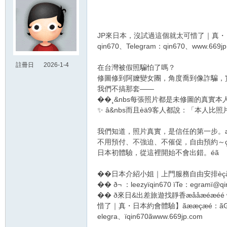
JP來日本，沒試過這個就太可惜了｜真・日
qin670、Telegram：qin670、www.669jp
註冊日
2026-1-4
在台灣被假照騙怕了嗎？
20:56
修圖修到阿嬤變女團，角度喬到像詐騙，
我們不搞那套——
��¸&nbs每張照片都是未修圖的真實本人
✨ â&nbs而且èä9客人都說：「本人比照
我們知道，照片真實，是信任的第一步。
不用預付、不強迫、不催促，自由預約～ç
日本初體驗，從這裡開始不會出錯。éã
��日本介紹小姐｜上門服務自由安排èç
�� ð¬ ：leezyïqin670 ïTe：egramï@qi
�� ð來日&出差旅遊找靜香æååæéæéé
惜了｜真・日本約會體驗】ãææçæé：ãGlee
elegra、ïqin670ãwww.669jp.com