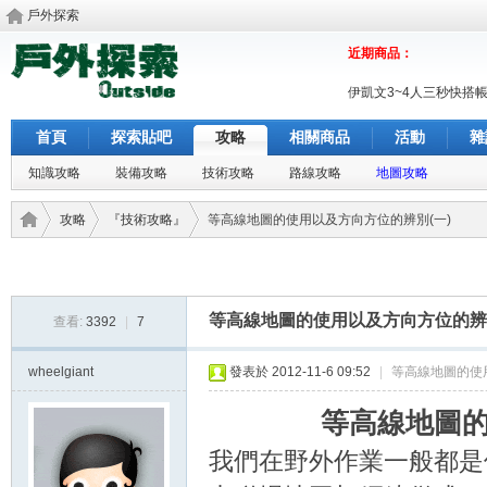
戶外探索
近期商品：
伊凱文3~4人三秒快搭
首頁
探索貼吧
攻略
相關商品
活動
雜
知識攻略
裝備攻略
技術攻略
路線攻略
地圖攻略
攻略
『技術攻略』
等高線地圖的使用以及方向方位的辨別(一)
戶外
›
›
›
等高線地圖的使用以及方向方位的辨別
查看:
3392
|
7
wheelgiant
發表於 2012-11-6 09:52
|
等高線地圖的使
等高線地圖
我們在野外作業一般都是