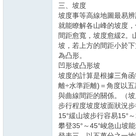
三、坡度
坡度事等高線地圖最易辨
就能瞭解各山峰的坡度，
間距愈寬，坡度愈緩2。
坡，若上方的間距小於下
為凸形。
凹形坡凸形坡
坡度的計算是根據三角函數
離÷水準距離)＝角度以
與曲線間距的關係。（坡度
步行程度坡度坡面狀況步行
15°緩山坡步行容易15°～
攀登35°～45°峻急山坡
登表三、以五萬分之一地