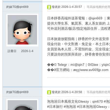
約妹TG搜qin669
發表於 2026-1-4 20:57
|
等高線地圖的使用
日本靜香高端外送茶電報：@qin669 ｜
提供大學生系、氣質系、素人系女孩的 
可外送到酒店/飯店/指定地區住所，流程
日本旅遊放鬆指南｜靜香的中文外送安排
現金付款
・
中文對應
・
免定金
・
本土日本
全員皆為本人照，不需預約金、完全現金
註冊日
2026-1-4
只要說你的預算與喜好，靜香會替你安排
20:57
��© Telegr：mï@qin7｜0ïGlee：yïqin7
��ð官方網站：æççïwww.av669jp.com
約妹TG搜qin669
發表於 2026-1-4 20:58
|
等高線地圖的使用
泡泡浴日本風俗文化Gleezy：qin670 
#日本旅行 #泡泡浴 #日本泡泡浴Gleezy：q