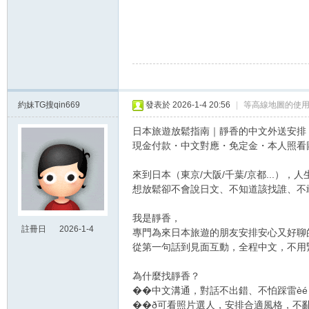
約妹TG搜qin669
發表於 2026-1-4 20:56
|
等高線地圖的使用
日本旅遊放鬆指南｜靜香的中文外送安排
現金付款・中文對應・免定金・本人照看
來到日本（東京/大阪/千葉/京都...），
想放鬆卻不會說日文、不知道該找誰、不
我是靜香，
註冊日
2026-1-4
專門為來日本旅遊的朋友安排安心又好聊
20:56
從第一句話到見面互動，全程中文，不用
為什麼找靜香？
��中文溝通，對話不出錯、不怕踩雷èé
��ð可看照片選人，安排合適風格，不亂