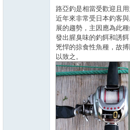
路亞釣是相當受歡迎且用
近年來非常受日本釣客與
展的趨勢，主因應為此種
發出腥臭味的釣餌和誘餌
兇悍的掠食性魚種，故搏
以致之。