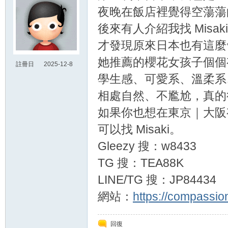
夜晚在飯店裡覺得空蕩蕩
後來有人介紹我找 Misak
才發現原來日本也有這麼
她推薦的櫻花女孩子個個
註冊日
2025-12-8
19:22
學生感、可愛系、溫柔系
相處自然、不尷尬，真的
如果你也想在東京｜大阪
可以找 Misaki。
Gleezy 搜：w8433
TG 搜：TEA88K
LINE/TG 搜：JP84434
網站：
https://compassio
回復