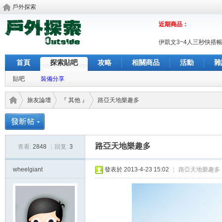
戶外探索
近期商品：
伊凱文3~4人三秒快搭
首頁
探索貼吧
攻略
相關商品
活動
雜
貼吧
裝備分享
旅友論壇
『 其他 』
路亞天地樂趣多
户外
›
›
›
路亞天地樂趣多
查看:
2848
|
回复:
3
wheelgiant
發表於 2013-4-23 15:02
|
路亞天地樂趣多