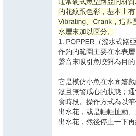
通常硬式魚型路亞的材質
的花紋跟色彩，基本上有四個
Vibrating、Cran
水層來加以區分。
1. POPPER（潑水式路
作釣的範圍主要在水表層
聲音來吸引魚咬餌為目的
它是模仿小魚在水面嬉戲
潑且無警戒心的狀態；通
食時段。操作方式為以竿子
出水花，或是輕輕扯動、抖
出水花，然後停止一下再