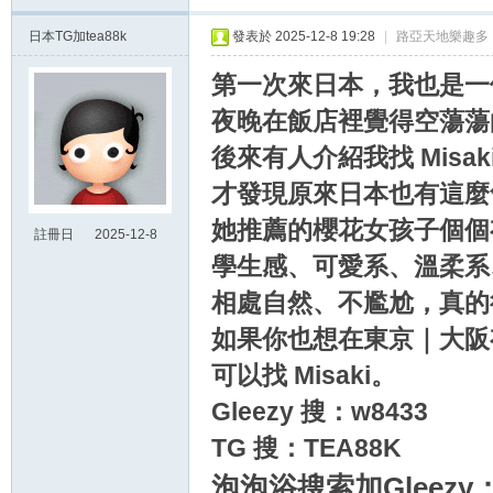
日本TG加tea88k
發表於 2025-12-8 19:28
|
路亞天地樂趣多
第一次來日本，我也是一
夜晚在飯店裡覺得空蕩蕩
後來有人介紹我找 Misak
才發現原來日本也有這麼
她推薦的櫻花女孩子個個
註冊日
2025-12-8
19:28
學生感、可愛系、溫柔系
相處自然、不尷尬，真的
如果你也想在東京｜大阪
可以找 Misaki。
Gleezy 搜：w8433
TG 搜：TEA88K
泡泡浴搜索加Gleezy：