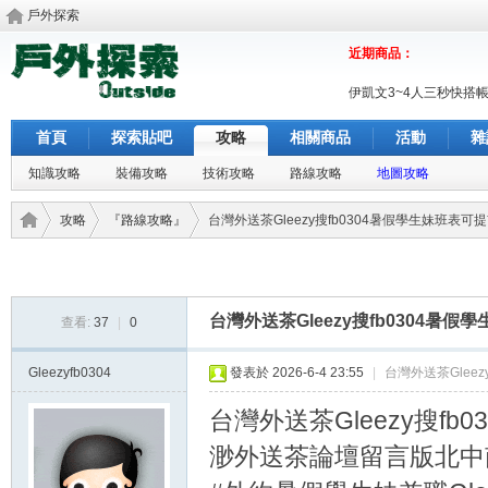
戶外探索
近期商品：
伊凱文3~4人三秒快搭
首頁
探索貼吧
攻略
相關商品
活動
雜
知識攻略
裝備攻略
技術攻略
路線攻略
地圖攻略
攻略
『路線攻略』
台灣外送茶Gleezy搜fb0304暑假學生妹班表可
戶外
›
›
›
台灣外送茶Gleezy搜fb0304暑
查看:
37
|
0
Gleezyfb0304
發表於 2026-6-4 23:55
|
台灣外送茶Glee
台灣外送茶Gleezy搜f
渺外送茶論壇留言版北中南