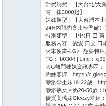
計費消費：【大台北/大新竹
南一律3000起】
妹妹類型：【大台灣本土
24H內預約會比較準確）
特別類型：【中(日.巴.荷
服務內容：愛愛 口交 口爆 
火車便當-LG》 想要特
TG：fb0304 | Line：xj95
大G熱門妹妹資訊專區：
約妹客評：https://c.gleezy
渺渺學生妹18-22歲：https://c
渺渺熟女大奶20-50歲：https:
優質高檔妹Gleezy群組：https
戀情 155.C.44.20歲 