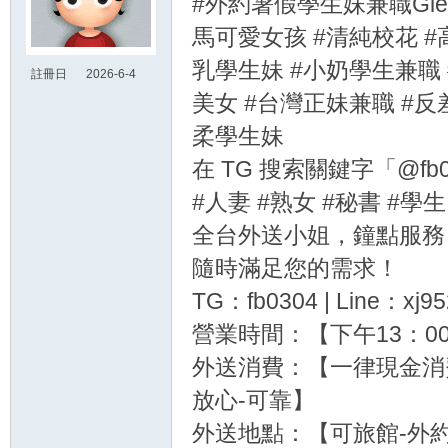
#外約暑假學生妹兼職Glee
馬可愛女孩 #清純校花 #
探索
乳學生妹 #小奶學生兼職 
註冊日
2026-6-4
23:55
美女 #台灣正妹兼職 #反
柔學生妹
在 TG 搜索關鍵字「@f
#人妻 #熟女 #秘書 #學生
全台外送小姐，鐘點服務
隨時滿足您的需求！
TG：fb0304 | Line：xj95
營業時間：【下午13：00
外送消費：【一律現金消費
放心-可靠】
外送地點：【可旅館-外約