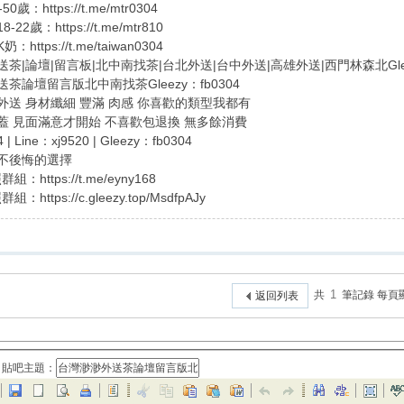
歲：https://t.me/mtr0304
22歲：https://t.me/mtr810
https://t.me/taiwan0304
茶|論壇|留言板|北中南找茶|台北外送|台中外送|高雄外送|西門林森北Gleez
茶論壇留言版北中南找茶Gleezy：fb0304
外送 身材纖細 豐滿 肉感 你喜歡的類型我都有
蓋 見面滿意才開始 不喜歡包退換 無多餘消費
| Line：xj9520 | Gleezy：fb0304
不後悔的選擇
：https://t.me/eyny168
組：https://c.gleezy.top/MsdfpAJy
1
共
筆記錄 每頁
返回列表
貼吧主題：