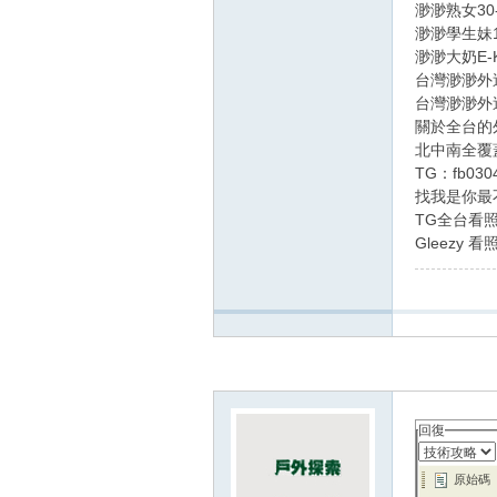
渺渺熟女30-50
渺渺學生妹18-
渺渺大奶E-K奶：
台灣渺渺外送
台灣渺渺外送
關於全台的
北中南全覆
TG：fb0304 
找我是你最
TG全台看照群組
Gleezy 看照群
回復
原始碼