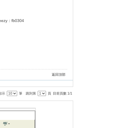
y：fb0304
返回頂部
顯示
筆 跳到第
頁 目前頁數
1
/
1