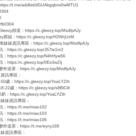
s://t.me/addlist/dGUAbgqbns0wMTU1
0304
0
b0304
zy頻道：https://c.gleezy.top/MsdfpAJy
群組：https://c.gleezy.top/H2WrjUxM
妹妹資訊專區：https://c.gleezy.top/MsdfpAJy
tps://c.gleezy.top/J57te1m2
tps://c.gleezy.top/N4hHyw56
tps://c.gleezy.top/0Es3wZIj
茶：https://c.gleezy.top/MsdfpAJy
妹資訊專區：
歲：https://c.gleezy.top/YoaLYZth
2歲：https://c.gleezy.top/s8BiCilI
https://c.gleezy.top/YoaLYZth
南妹妹資訊專區：
ttps://t.me/miao102
ttps://t.me/miao103
ttps://t.me/miao106
茶：https://t.me/eyny168
妹妹資訊專區：