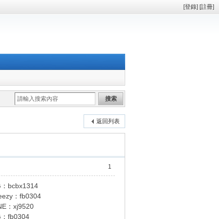
[
登錄
] [
註冊
]
搜索
返回列表
1
cbx1314
y：fb0304
：xj9520
fb0304