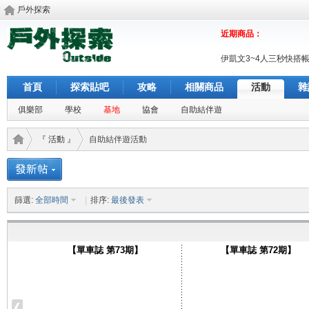
戶外探索
近期商品：
伊凱文3~4人三秒快搭
首頁
探索貼吧
攻略
相關商品
活動
雜
俱樂部
學校
基地
協會
自助結伴遊
『 活動 』
自助結伴遊活動
户外
›
›
篩選:
全部時間
|
排序:
最後發表